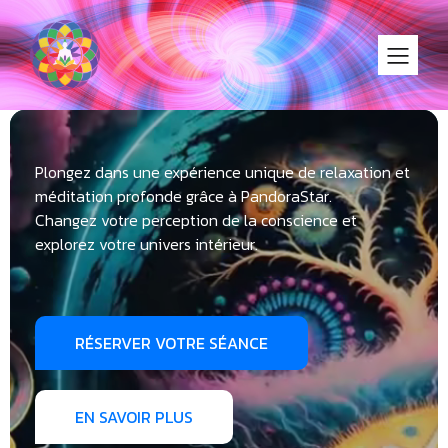
Plongez dans une expérience unique de relaxation et
méditation profonde grâce à PandoraStar.
Changez votre perception de la conscience et
explorez votre univers intérieur.
RÉSERVER VOTRE SÉANCE
EN SAVOIR PLUS